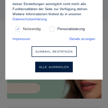
kontrolliertem Glanz
deiner Einstellungen womöglich nicht mehr alle
Funktionalitäten der Seite zur Verfügung stehen.
Weitere Informationen findest du in unseren
Datenschutzerklärung
.
ANSTEHENDE VERANSTALTUNGEN
Notwendig
Personalisierung
Impressum
Details anzeigen
AUSWAHL BESTÄTIGEN
ALLE AUSWÄHLEN