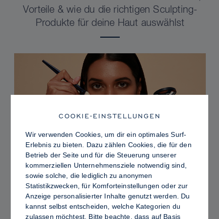
Vorteile & wie du die richtigen Sculpting-
Produkte für deine Haut auswählst
COOKIE-EINSTELLUNGEN
Wir verwenden Cookies, um dir ein optimales Surf-
Erlebnis zu bieten. Dazu zählen Cookies, die für den
Betrieb der Seite und für die Steuerung unserer
kommerziellen Unternehmensziele notwendig sind,
sowie solche, die lediglich zu anonymen
PRO TIPS
Statistikzwecken, für Komforteinstellungen oder zur
Dewy vs. Oily Skin: So fixierst du Sculpt &
Anzeige personalisierter Inhalte genutzt werden. Du
kannst selbst entscheiden, welche Kategorien du
Glow für ein strahlendes Finish mit
zulassen möchtest. Bitte beachte, dass auf Basis