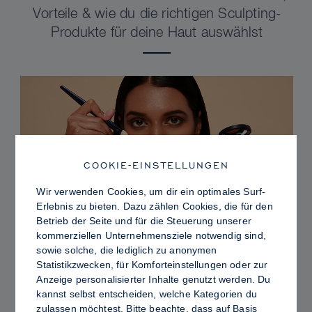
Vorteile & wie du die richtigen Sculpting-
Produkte für deine Haut auswählst
COOKIE-EINSTELLUNGEN
Wir verwenden Cookies, um dir ein optimales Surf-
Erlebnis zu bieten. Dazu zählen Cookies, die für den
Betrieb der Seite und für die Steuerung unserer
kommerziellen Unternehmensziele notwendig sind,
sowie solche, die lediglich zu anonymen
PRO TIPS
Statistikzwecken, für Komforteinstellungen oder zur
Dewy vs. Oily Skin: So fixierst du Sculpt &
Anzeige personalisierter Inhalte genutzt werden. Du
kannst selbst entscheiden, welche Kategorien du
Glow für ein strahlendes Finish mit
zulassen möchtest. Bitte beachte, dass auf Basis