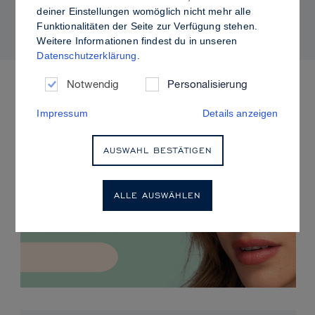
kontrolliertem Glanz
deiner Einstellungen womöglich nicht mehr alle
Funktionalitäten der Seite zur Verfügung stehen.
Weitere Informationen findest du in unseren
Datenschutzerklärung
.
ANSTEHENDE VERANSTALTUNGEN
Notwendig
Personalisierung
Impressum
Details anzeigen
AUSWAHL BESTÄTIGEN
ALLE AUSWÄHLEN