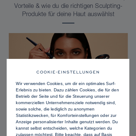
Vorteile & wie du die richtigen Sculpting-
Produkte für deine Haut auswählst
COOKIE-EINSTELLUNGEN
Wir verwenden Cookies, um dir ein optimales Surf-
Erlebnis zu bieten. Dazu zählen Cookies, die für den
Betrieb der Seite und für die Steuerung unserer
kommerziellen Unternehmensziele notwendig sind,
sowie solche, die lediglich zu anonymen
PRO TIPS
Statistikzwecken, für Komforteinstellungen oder zur
Dewy vs. Oily Skin: So fixierst du Sculpt &
Anzeige personalisierter Inhalte genutzt werden. Du
kannst selbst entscheiden, welche Kategorien du
Glow für ein strahlendes Finish mit
zulassen möchtest. Bitte beachte, dass auf Basis