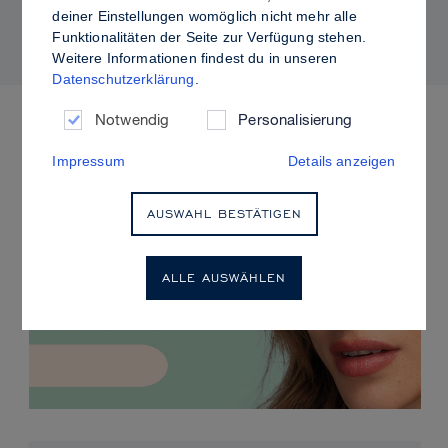
kontrolliertem Glanz
deiner Einstellungen womöglich nicht mehr alle
Funktionalitäten der Seite zur Verfügung stehen.
Weitere Informationen findest du in unseren
Datenschutzerklärung
.
ANSTEHENDE VERANSTALTUNGEN
Notwendig
Personalisierung
Impressum
Details anzeigen
AUSWAHL BESTÄTIGEN
ALLE AUSWÄHLEN