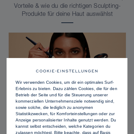
Vorteile & wie du die richtigen Sculpting-
Produkte für deine Haut auswählst
COOKIE-EINSTELLUNGEN
Wir verwenden Cookies, um dir ein optimales Surf-
Erlebnis zu bieten. Dazu zählen Cookies, die für den
Betrieb der Seite und für die Steuerung unserer
kommerziellen Unternehmensziele notwendig sind,
sowie solche, die lediglich zu anonymen
PRO TIPS
Statistikzwecken, für Komforteinstellungen oder zur
Dewy vs. Oily Skin: So fixierst du Sculpt &
Anzeige personalisierter Inhalte genutzt werden. Du
kannst selbst entscheiden, welche Kategorien du
Glow für ein strahlendes Finish mit
zulassen möchtest. Bitte beachte, dass auf Basis