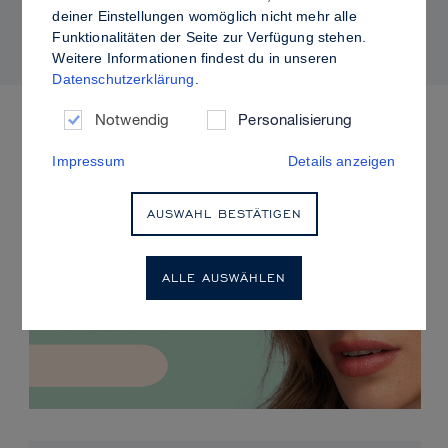
kontrolliertem Glanz
deiner Einstellungen womöglich nicht mehr alle
Funktionalitäten der Seite zur Verfügung stehen.
Weitere Informationen findest du in unseren
Datenschutzerklärung
.
ANSTEHENDE VERANSTALTUNGEN
Notwendig
Personalisierung
Impressum
Details anzeigen
AUSWAHL BESTÄTIGEN
ALLE AUSWÄHLEN