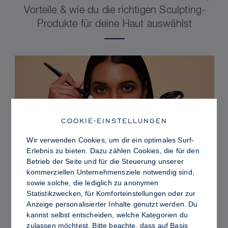
Vorteile & wie du die richtigen Sculpting-
Produkte für deine Haut auswählst
COOKIE-EINSTELLUNGEN
Wir verwenden Cookies, um dir ein optimales Surf-
Erlebnis zu bieten. Dazu zählen Cookies, die für den
Betrieb der Seite und für die Steuerung unserer
kommerziellen Unternehmensziele notwendig sind,
sowie solche, die lediglich zu anonymen
PRO TIPS
Statistikzwecken, für Komforteinstellungen oder zur
Dewy vs. Oily Skin: So fixierst du Sculpt &
Anzeige personalisierter Inhalte genutzt werden. Du
kannst selbst entscheiden, welche Kategorien du
Glow für ein strahlendes Finish mit
zulassen möchtest. Bitte beachte, dass auf Basis