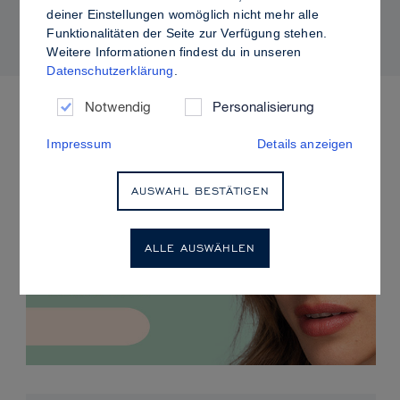
kontrolliertem Glanz
deiner Einstellungen womöglich nicht mehr alle
Funktionalitäten der Seite zur Verfügung stehen.
Weitere Informationen findest du in unseren
Datenschutzerklärung
.
ANSTEHENDE VERANSTALTUNGEN
Notwendig
Personalisierung
Impressum
Details anzeigen
AUSWAHL BESTÄTIGEN
ALLE AUSWÄHLEN