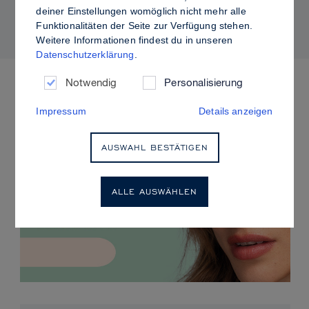
kontrolliertem Glanz
deiner Einstellungen womöglich nicht mehr alle
Funktionalitäten der Seite zur Verfügung stehen.
Weitere Informationen findest du in unseren
Datenschutzerklärung
.
ANSTEHENDE VERANSTALTUNGEN
Notwendig
Personalisierung
Impressum
Details anzeigen
AUSWAHL BESTÄTIGEN
ALLE AUSWÄHLEN