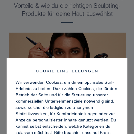
Vorteile & wie du die richtigen Sculpting-
Produkte für deine Haut auswählst
COOKIE-EINSTELLUNGEN
Wir verwenden Cookies, um dir ein optimales Surf-
Erlebnis zu bieten. Dazu zählen Cookies, die für den
Betrieb der Seite und für die Steuerung unserer
kommerziellen Unternehmensziele notwendig sind,
sowie solche, die lediglich zu anonymen
PRO TIPS
Statistikzwecken, für Komforteinstellungen oder zur
Dewy vs. Oily Skin: So fixierst du Sculpt &
Anzeige personalisierter Inhalte genutzt werden. Du
kannst selbst entscheiden, welche Kategorien du
Glow für ein strahlendes Finish mit
zulassen möchtest. Bitte beachte, dass auf Basis