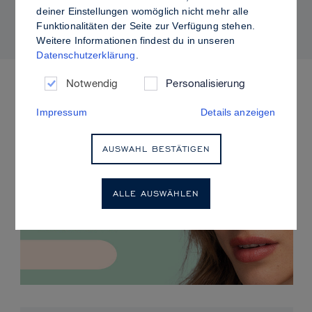
kontrolliertem Glanz
deiner Einstellungen womöglich nicht mehr alle
Funktionalitäten der Seite zur Verfügung stehen.
Weitere Informationen findest du in unseren
Datenschutzerklärung
.
ANSTEHENDE VERANSTALTUNGEN
Notwendig
Personalisierung
Impressum
Details anzeigen
AUSWAHL BESTÄTIGEN
ALLE AUSWÄHLEN