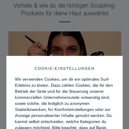
Vorteile & wie du die richtigen Sculpting-
Produkte für deine Haut auswählst
COOKIE-EINSTELLUNGEN
Wir verwenden Cookies, um dir ein optimales Surf-
Erlebnis zu bieten. Dazu zählen Cookies, die für den
Betrieb der Seite und für die Steuerung unserer
kommerziellen Unternehmensziele notwendig sind,
sowie solche, die lediglich zu anonymen
PRO TIPS
Statistikzwecken, für Komforteinstellungen oder zur
Dewy vs. Oily Skin: So fixierst du Sculpt &
Anzeige personalisierter Inhalte genutzt werden. Du
kannst selbst entscheiden, welche Kategorien du
Glow für ein strahlendes Finish mit
zulassen möchtest. Bitte beachte, dass auf Basis